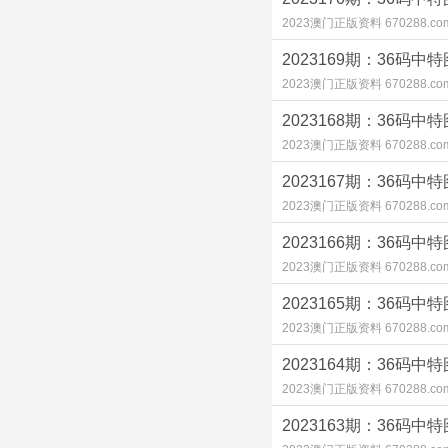
2023澳门正版资料 670288.co
2023169期：36码中特
2023澳门正版资料 670288.co
2023168期：36码中特
2023澳门正版资料 670288.co
2023167期：36码中特
2023澳门正版资料 670288.co
2023166期：36码中特
2023澳门正版资料 670288.co
2023165期：36码中特
2023澳门正版资料 670288.co
2023164期：36码中特
2023澳门正版资料 670288.co
2023163期：36码中特