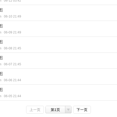
m
06-12 03:42
图
m
06-10 21:49
图
m
06-09 21:49
图
m
06-08 21:45
图
m
06-07 21:45
图
m
06-06 21:44
图
m
06-05 21:44
上一页
第1页
下一页