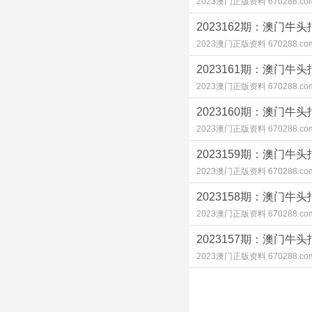
2023澳门正版资料 670288.co
2023162期：澳门牛头
2023澳门正版资料 670288.co
2023161期：澳门牛头
2023澳门正版资料 670288.co
2023160期：澳门牛头
2023澳门正版资料 670288.co
2023159期：澳门牛头
2023澳门正版资料 670288.co
2023158期：澳门牛头
2023澳门正版资料 670288.co
2023157期：澳门牛头
2023澳门正版资料 670288.co