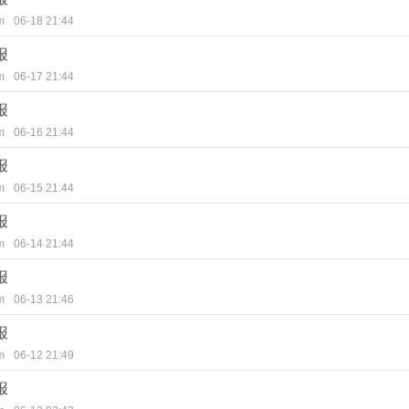
m
06-18 21:44
报
m
06-17 21:44
报
m
06-16 21:44
报
m
06-15 21:44
报
m
06-14 21:44
报
m
06-13 21:46
报
m
06-12 21:49
报