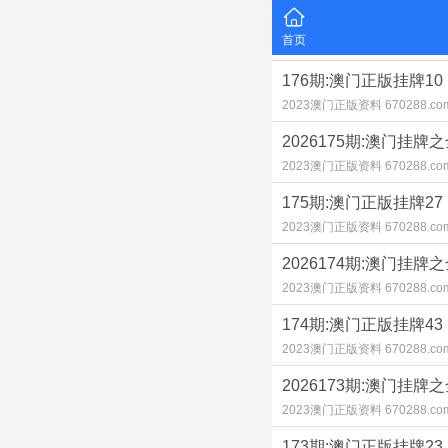
首页
176期:澳门正版挂牌10
2023澳门正版资料 670288.co
2026175期:澳门挂牌之
2023澳门正版资料 670288.co
175期:澳门正版挂牌27
2023澳门正版资料 670288.co
2026174期:澳门挂牌之
2023澳门正版资料 670288.co
174期:澳门正版挂牌43
2023澳门正版资料 670288.co
2026173期:澳门挂牌之
2023澳门正版资料 670288.co
173期:澳门正版挂牌23