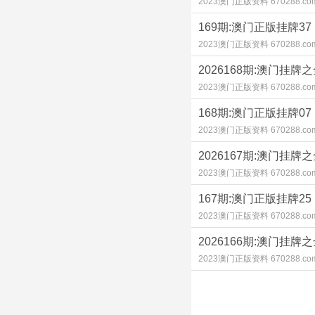
2023澳门正版资料 670288.co
169期:澳门正版挂牌37
2023澳门正版资料 670288.co
2026168期:澳门挂牌之
2023澳门正版资料 670288.co
168期:澳门正版挂牌07
2023澳门正版资料 670288.co
2026167期:澳门挂牌之
2023澳门正版资料 670288.co
167期:澳门正版挂牌25
2023澳门正版资料 670288.co
2026166期:澳门挂牌之
2023澳门正版资料 670288.co