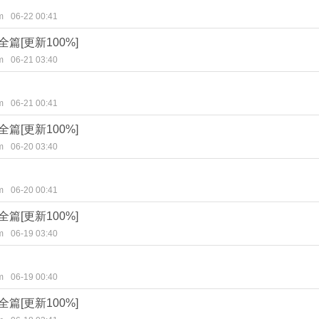
m
06-22 00:41
全篇[更新100%]
m
06-21 03:40
m
06-21 00:41
全篇[更新100%]
m
06-20 03:40
m
06-20 00:41
全篇[更新100%]
m
06-19 03:40
m
06-19 00:40
全篇[更新100%]