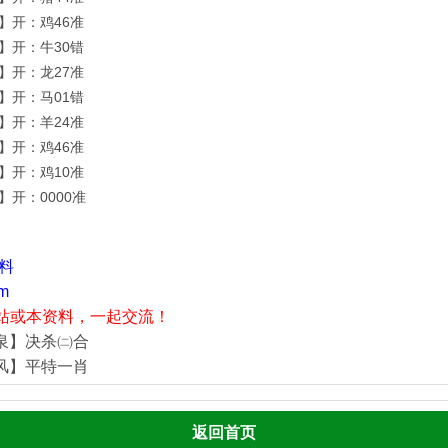
】开：鸡46准
】开：牛30错
】开：龙27准
】开：马01错
】开：羊24准
】开：鸡46准
】开：鸡10准
】开：0000准
资料
m
站或本资料，一起交流！
九泉】决杀㈡合
藏风】平特一肖
返回首页