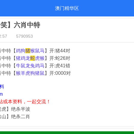
澳门精华区
一笑】六肖中特
:57
5790953
肖中特【
鸡狗
猪
猴鼠马
】开:猪44对
肖中特【
猪鸡龙
蛇
虎猴
】开:蛇26对
肖中特【
牛鼠龙兔鸡马
】开:虎41错
肖中特【
猴羊虎狗猪鼠
】开:0000对
资料
m
站或本资料，一起交流！
老虎】绝杀半波
出山】绝杀二肖